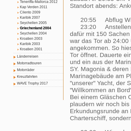
Teneriffa-Mallorca 2012
Standort abends: An
Kap Verden 2011
Cilento 2009
Karibik 2007
20:55 Abflug W
Seychellen 2005
23:20 Anstellen bei
Griechenland 2004
dafür mit 150 Sachen
Seychellen 2004
Kroatien 2003
war das Tor ab 24:00 
Karibik 2003
angekommen. So hies
Kroatien 2001
Tor öffnet. Dauerte 
Länderreisen
und ein aus der Marin
Motorradtouren
SY. Magonia & deren B
Motorräder
Marinagebäude am Pl
Kreuzfahrten
"unserer" Yacht, der 
WAVE Trophy 2017
"Willkommen an Bord" 
Bei einem Gläschen O
plaudern wir noch bis
Erkundungsrunde an B
Charterschiff, sonder