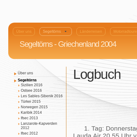
Über uns
Segeltörns
Länderreisen
Motorradtour
Segeltörns - Griechenland 2004
Logbuch
Über uns
Segeltörns
Sizilien 2016
Ostsee 2016
Les Sables-Sibenik 2016
Türkei 2015
Norwegen 2015
Karibik 2014
Ifsec 2013
Lanzarote-Kapverden
1. Tag: Donnerstag,
2012
Ifsec 2012
Lauda Air 20.55 Uhr