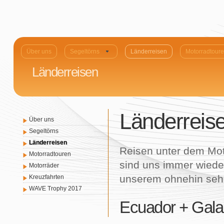
Über uns
Segeltörns
Länderreisen
Motorradtour
Länderreisen
Länderreis
Über uns
Segeltörns
Länderreisen
Reisen unter dem Mott
Motorradtouren
sind uns immer wied
Motorräder
unserem ohnehin sehr
Kreuzfahrten
WAVE Trophy 2017
Ecuador + Gal