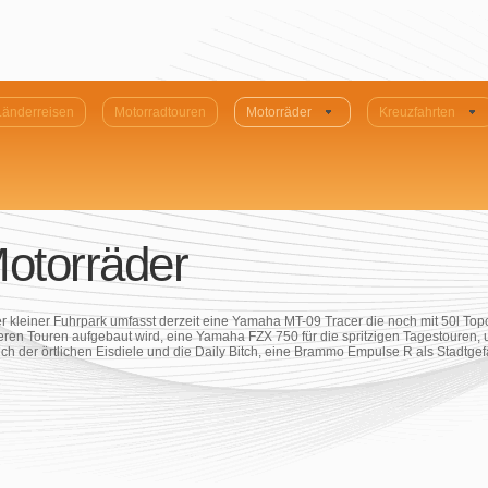
Länderreisen
Motorradtouren
Motorräder
Kreuzfahrten
otorräder
r kleiner Fuhrpark umfasst derzeit eine Yamaha MT-09 Tracer die noch mit 50l Top
eren Touren aufgebaut wird, eine Yamaha FZX 750 für die spritzigen Tagestouren,
ch der örtlichen Eisdiele und die Daily Bitch, eine Brammo Empulse R als Stadtgefä