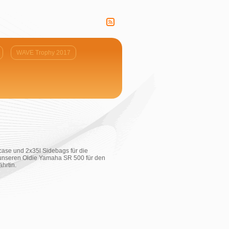
WAVE Trophy 2017
case und 2x35l Sidebags für die
 unseren Oldie Yamaha SR 500 für den
hrtin.