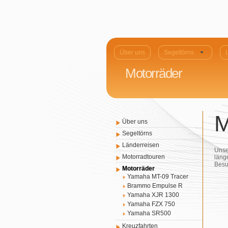
Über uns
Segeltörns
Motorräder
M
Über uns
Segeltörns
Länderreisen
Unse
Motorradtouren
läng
Besu
Motorräder
Yamaha MT-09 Tracer
Brammo Empulse R
Yamaha XJR 1300
Yamaha FZX 750
Yamaha SR500
Kreuzfahrten