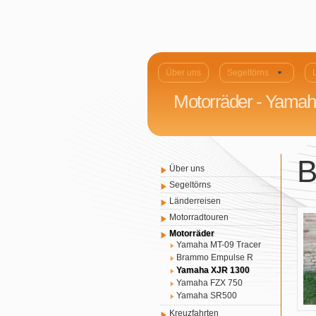
Über uns
Segeltörns
Motorräder - Yama
B
Über uns
Segeltörns
Länderreisen
Motorradtouren
Motorräder
Yamaha MT-09 Tracer
Brammo Empulse R
Yamaha XJR 1300
Yamaha FZX 750
Yamaha SR500
Kreuzfahrten