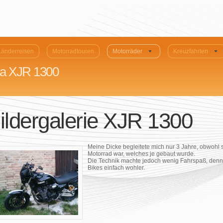
Länderreisen
Motorradtouren
Motorräder
Kreuzfahrten
ha XJR 1300
ildergalerie XJR 1300
Meine Dicke begleitete mich nur 3 Jahre, obwohl 
Motorrad war, welches je gebaut wurde.
Die Technik machte jedoch wenig Fahrspaß, denn i
Bikes einfach wohler.