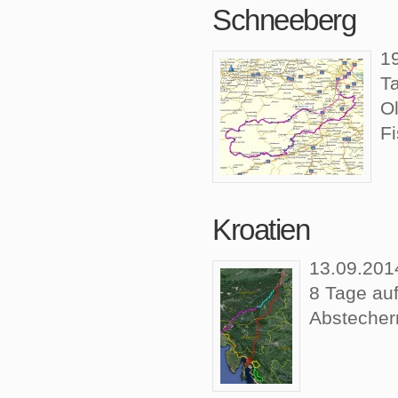
Schneeberg
1
T
O
F
Kroatien
13.09.201
8 Tage auf
Abstechern