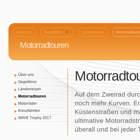
Über uns
Segeltörns
Länderreisen
Motorradtour
Motorradtouren
Motorradto
Über uns
Segeltörns
Länderreisen
Auf dem Zweirad durc
Motorradtouren
noch mehr Kurven. En
Motorräder
Küstenstraßen und ma
Kreuzfahrten
WAVE Trophy 2017
ultimative Motorradst
überall und bei jeder 