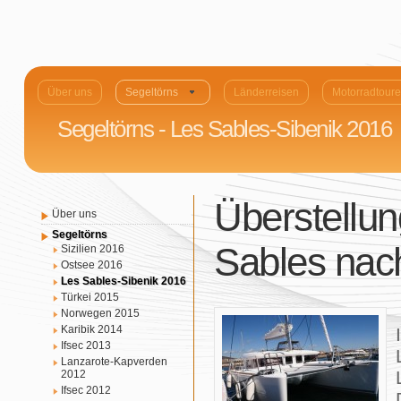
Über uns
Segeltörns
Länderreisen
Motorradtour
Segeltörns - Les Sables-Sibenik 2016
Überstellu
Über uns
Segeltörns
Sables nac
Sizilien 2016
Ostsee 2016
Les Sables-Sibenik 2016
Türkei 2015
Norwegen 2015
Karibik 2014
Ifsec 2013
Lanzarote-Kapverden
2012
Ifsec 2012