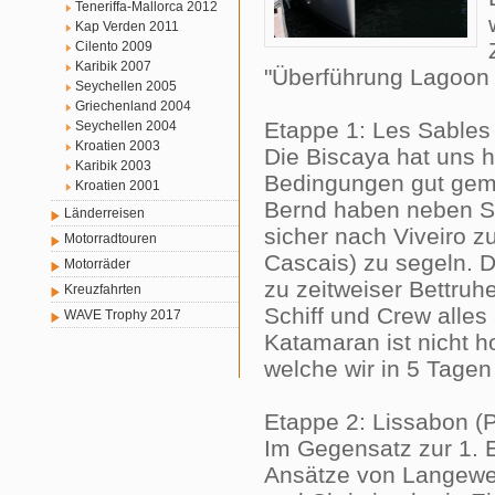
Teneriffa-Mallorca 2012
Kap Verden 2011
Cilento 2009
Karibik 2007
"Überführung Lagoon 
Seychellen 2005
Griechenland 2004
Etappe 1: Les Sables 
Seychellen 2004
Kroatien 2003
Die Biscaya hat uns h
Karibik 2003
Bedingungen gut gemei
Kroatien 2001
Bernd haben neben Sk
Länderreisen
sicher nach Viveiro 
Motorradtouren
Cascais) zu segeln. 
Motorräder
zu zeitweiser Bettru
Kreuzfahrten
Schiff und Crew alles 
WAVE Trophy 2017
Katamaran ist nicht h
welche wir in 5 Tage
Etappe 2: Lissabon (P
Im Gegensatz zur 1. 
Ansätze von Langeweil