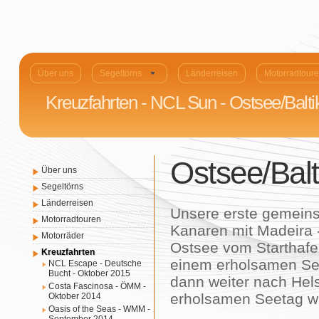
Über uns
Segeltörns
Länderreisen
Motorradtour
Kreuzfahrten - NCL Sun - Ostsee/Balti
Ostsee/Bal
Über uns
Segeltörns
Länderreisen
Unsere erste gemeins
Motorradtouren
Kanaren mit Madeira - 
Motorräder
Ostsee vom Starthaf
Kreuzfahrten
einem erholsamen Seet
NCL Escape - Deutsche
Bucht - Oktober 2015
dann weiter nach Hel
Costa Fascinosa - ÖMM -
erholsamen Seetag w
Oktober 2014
Oasis of the Seas - WMM -