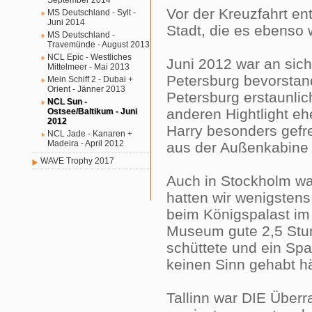
September 2014
Vor der Kreuzfahrt e
MS Deutschland - Sylt -
Juni 2014
Stadt, die es ebenso w
MS Deutschland -
Travemünde - August 2013
NCL Epic - Westliches
Juni 2012 war an sich
Mittelmeer - Mai 2013
Petersburg bevorstand
Mein Schiff 2 - Dubai +
Orient - Jänner 2013
Petersburg erstaunlic
NCL Sun -
anderen Hightlight ehe
Ostsee/Baltikum - Juni
2012
Harry besonders gefre
NCL Jade - Kanaren +
Madeira - April 2012
aus der Außenkabine 
WAVE Trophy 2017
Auch in Stockholm war
hatten wir wenigsten
beim Königspalast im
Museum gute 2,5 Stund
schüttete und ein Sp
keinen Sinn gehabt hä
Tallinn war DIE Überr