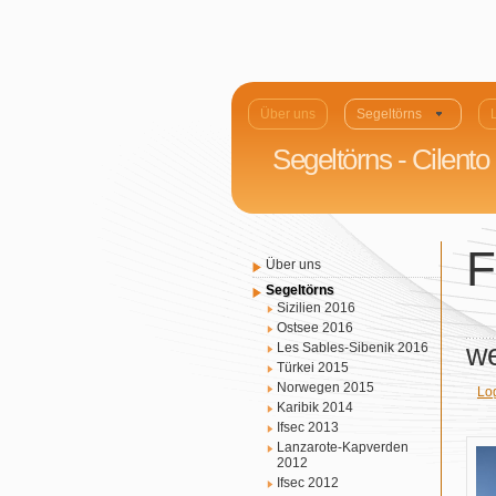
Über uns
Segeltörns
Segeltörns - Cilento
F
Über uns
Segeltörns
Sizilien 2016
Ostsee 2016
we
Les Sables-Sibenik 2016
Türkei 2015
Norwegen 2015
Lo
Karibik 2014
Ifsec 2013
Lanzarote-Kapverden
2012
Ifsec 2012