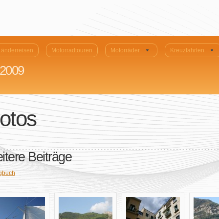
Länderreisen
Motorradtouren
Motorräder
Kreuzfahrten
 2009
otos
itere Beiträge
gbuch