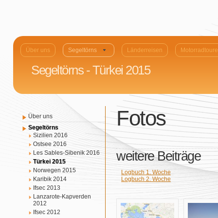
Über uns
Segeltörns
Länderreisen
Motorradtour
Segeltörns - Türkei 2015
Fotos
Über uns
Segeltörns
Sizilien 2016
Ostsee 2016
weitere Beiträge
Les Sables-Sibenik 2016
Türkei 2015
Norwegen 2015
Logbuch 1. Woche
Karibik 2014
Logbuch 2. Woche
Ifsec 2013
Lanzarote-Kapverden
2012
Ifsec 2012