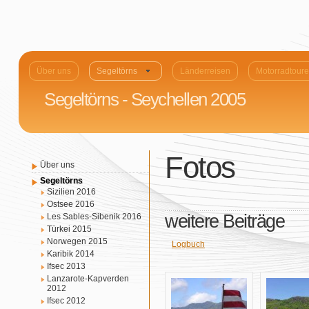
Über uns
Segeltörns
Länderreisen
Motorradtour
Segeltörns - Seychellen 2005
Fotos
Über uns
Segeltörns
Sizilien 2016
Ostsee 2016
weitere Beiträge
Les Sables-Sibenik 2016
Türkei 2015
Norwegen 2015
Logbuch
Karibik 2014
Ifsec 2013
Lanzarote-Kapverden
2012
Ifsec 2012